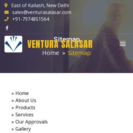
East of Kailash, New Delhi
sales@venturasalasar.com
+91-7974851564
Sitemap
VENTURA SALASAR
Home
Sitemap
»
Home
»
About Us
»
Products
»
Services
»
Our Approvals
»
Gallery