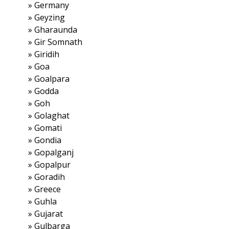
»
Germany
»
Geyzing
»
Gharaunda
»
Gir Somnath
»
Giridih
»
Goa
»
Goalpara
»
Godda
»
Goh
»
Golaghat
»
Gomati
»
Gondia
»
Gopalganj
»
Gopalpur
»
Goradih
»
Greece
»
Guhla
»
Gujarat
»
Gulbarga