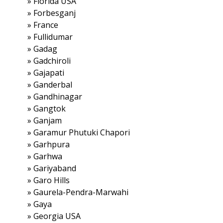
»
Florida USA
»
Forbesganj
»
France
»
Fullidumar
»
Gadag
»
Gadchiroli
»
Gajapati
»
Ganderbal
»
Gandhinagar
»
Gangtok
»
Ganjam
»
Garamur Phutuki Chapori
»
Garhpura
»
Garhwa
»
Gariyaband
»
Garo Hills
»
Gaurela-Pendra-Marwahi
»
Gaya
»
Georgia USA