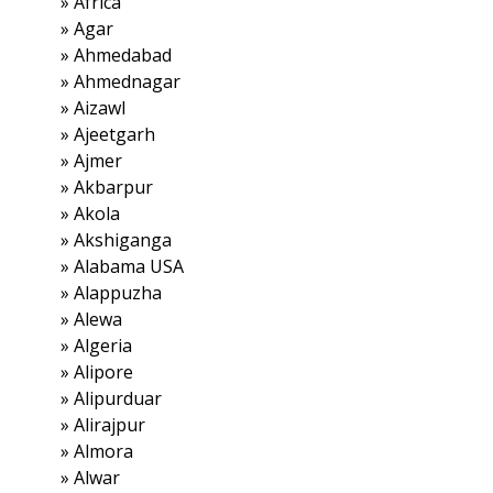
»
Africa
»
Agar
»
Ahmedabad
»
Ahmednagar
»
Aizawl
»
Ajeetgarh
»
Ajmer
»
Akbarpur
»
Akola
»
Akshiganga
»
Alabama USA
»
Alappuzha
»
Alewa
»
Algeria
»
Alipore
»
Alipurduar
»
Alirajpur
»
Almora
»
Alwar